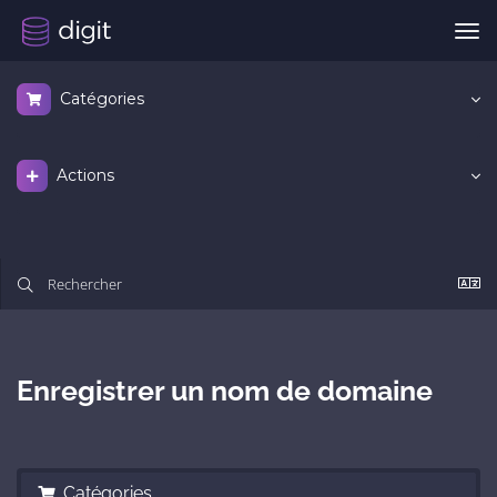
Bas
la
nav
Catégories
Actions
Enregistrer un nom de domaine
Catégories